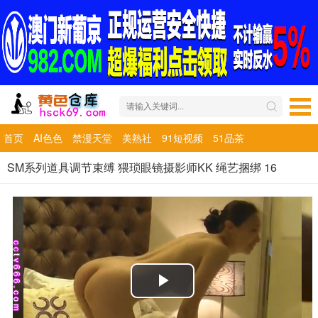
首页
AI色色
禁漫天堂
美熟社
91短视频
51品茶
SM系列道具调节束缚 猥琐眼镜摄影师KK 绳艺捆绑 16