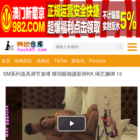
首页
暗网禁区
美熟社
TikTok
萝莉岛
Pornhub
SM系列道具调节束缚 猥琐眼镜摄影师KK 绳艺捆绑 13