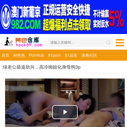
首页
AI色色
Pornhub
91porn
51品茶
海角社区
绿老公舔逼助兴，高冷御姐化身母狗3p